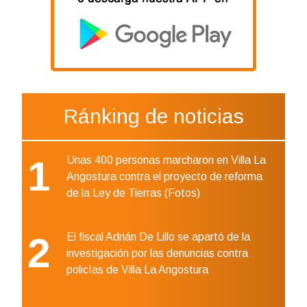
Ránking de noticias
1
Unas 400 personas marcharon en Villa La
Angostura contra el proyecto de reforma
de la Ley de Tierras (Fotos)
2
El fiscal Adrián De Lillo se apartó de la
investigación por las denuncias contra
policías de Villa La Angostura