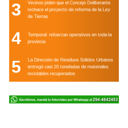
3
Vecinos piden que el Concejo Deliberante
rechace el proyecto de reforma de la Ley
de Tierras
4
Temporal: refuerzan operativos en toda la
provincia
5
La Dirección de Residuos Sólidos Urbanos
entregó casi 20 toneladas de materiales
reciclables recuperados