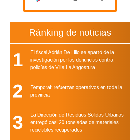
Ránking de noticias
1
El fiscal Adrián De Lillo se apartó de la
investigación por las denuncias contra
policías de Villa La Angostura
2
Temporal: refuerzan operativos en toda la
provincia
3
La Dirección de Residuos Sólidos Urbanos
entregó casi 20 toneladas de materiales
reciclables recuperados