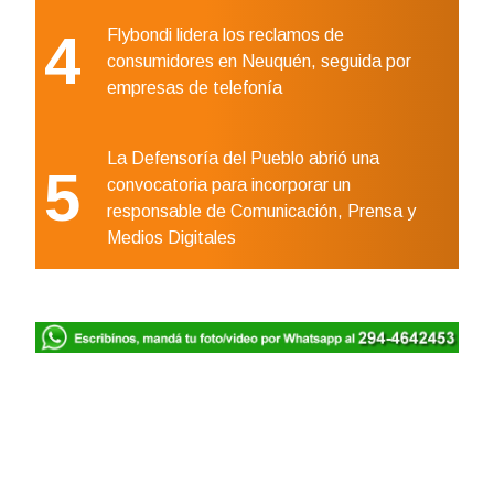
4
Flybondi lidera los reclamos de
consumidores en Neuquén, seguida por
empresas de telefonía
La Defensoría del Pueblo abrió una
5
convocatoria para incorporar un
responsable de Comunicación, Prensa y
Medios Digitales