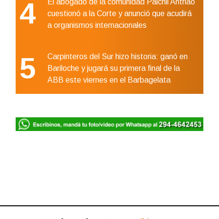
4
El abogado de la comunidad Paichil Antriao
cuestionó a la Corte y anunció que acudirá
a organismos internacionales
5
Carpinteros del Sur hizo historia: ganó en
Bariloche y jugará su primera final de la
ABB este viernes en el Barbagelata