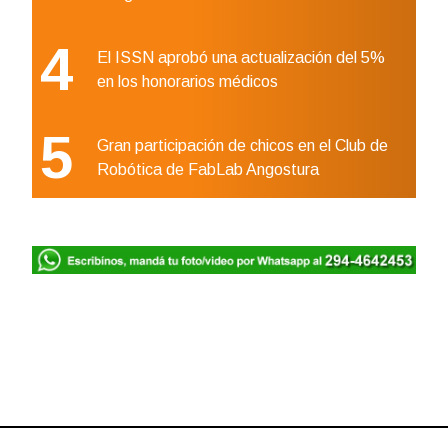
4
El ISSN aprobó una actualización del 5%
en los honorarios médicos
5
Gran participación de chicos en el Club de
Robótica de FabLab Angostura