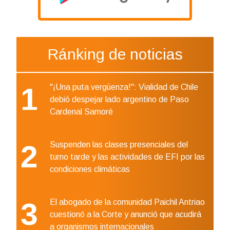
Ránking de noticias
1
"¡Una puta vergüenza!": Vialidad de Chile
debió despejar lado argentino de Paso
Cardenal Samoré
2
Suspenden las clases presenciales del
turno tarde y las actividades de EFI por las
condiciones climáticas
3
El abogado de la comunidad Paichil Antriao
cuestionó a la Corte y anunció que acudirá
a organismos internacionales