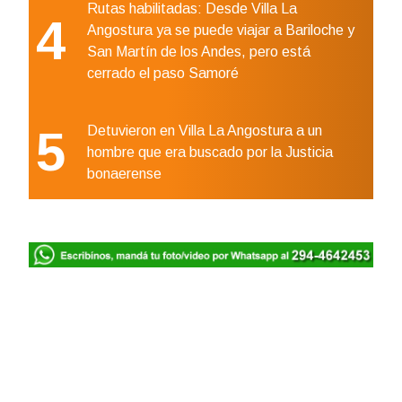
Rutas habilitadas: Desde Villa La
4
Angostura ya se puede viajar a Bariloche y
San Martín de los Andes, pero está
cerrado el paso Samoré
5
Detuvieron en Villa La Angostura a un
hombre que era buscado por la Justicia
bonaerense