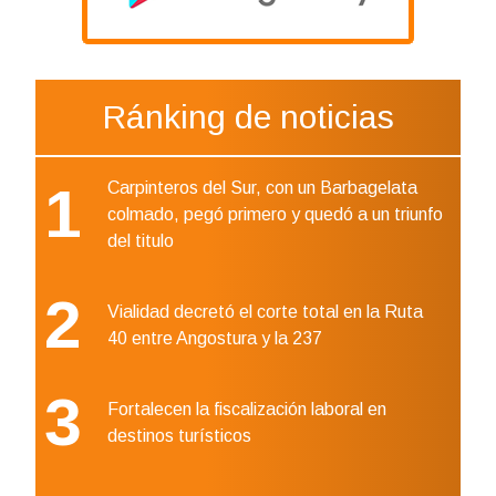
Ránking de noticias
1
Carpinteros del Sur, con un Barbagelata
colmado, pegó primero y quedó a un triunfo
del titulo
2
Vialidad decretó el corte total en la Ruta
40 entre Angostura y la 237
3
Fortalecen la fiscalización laboral en
destinos turísticos