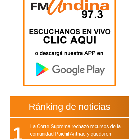
Ránking de noticias
1
La Corte Suprema rechazó recursos de la
comunidad Paichil Antriao y quedaron