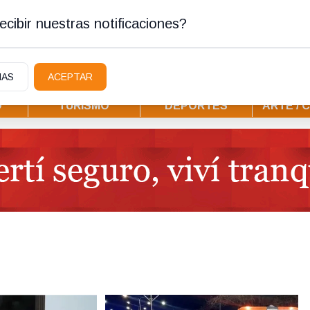
tura
cibir nuestras notificaciones?
IAS
ACEPTAR
D
TURISMO
DEPORTES
ARTE / 