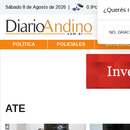
Sábado 8
de
Agosto
de 2026
|
0.9ºc | Villa la Angos
¿Querés re
NO, GRAC
POLÍTICA
POLICIALES
SOCIEDA
ATE