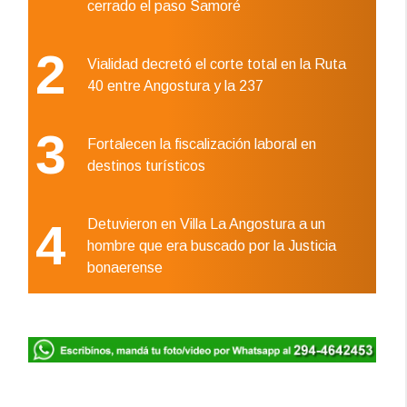
cerrado el paso Samoré
2
Vialidad decretó el corte total en la Ruta
40 entre Angostura y la 237
3
Fortalecen la fiscalización laboral en
destinos turísticos
4
Detuvieron en Villa La Angostura a un
hombre que era buscado por la Justicia
bonaerense