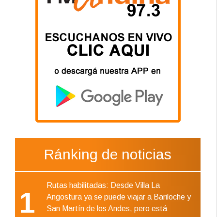
Ránking de noticias
Rutas habilitadas: Desde Villa La
1
Angostura ya se puede viajar a Bariloche y
San Martín de los Andes, pero está