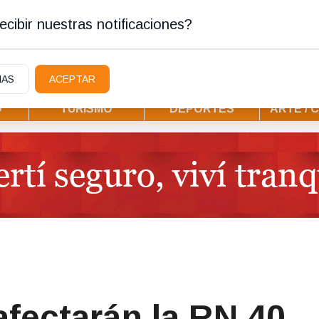
ura
cibir nuestras notificaciones?
IAS
ACEPTAR
D
TURISMO
DEPORTES
ARTE / 
fectarán la RN 40,