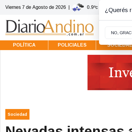
Viernes 7
de
Agosto
de 2026
|
0.9ºc | Villa la Angost
¿Querés re
NO, GRAC
POLÍTICA
POLICIALES
SOCIEDA
Sociedad
Nevadas intensas a