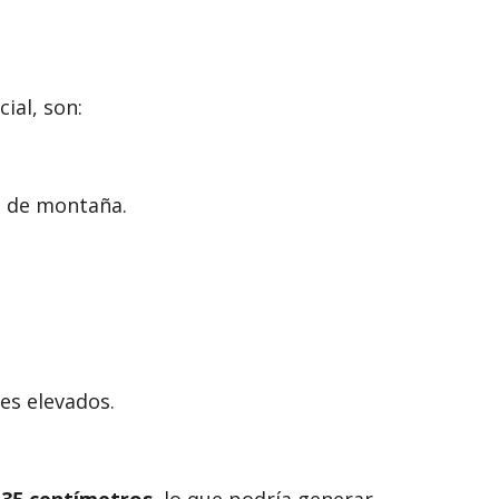
ial, son:
s de montaña.
res elevados.
 35 centímetros
, lo que podría generar