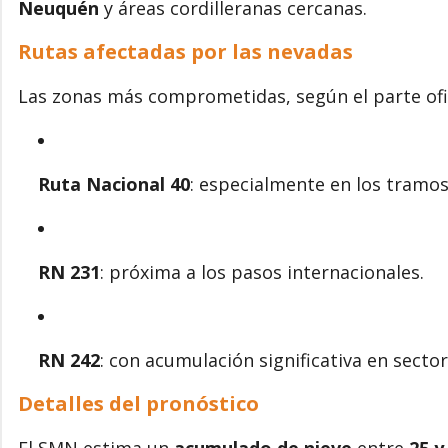
Neuquén
y áreas cordilleranas cercanas.
Rutas afectadas por las nevadas
Las zonas más comprometidas, según el parte ofic
Ruta Nacional 40
: especialmente en los tramo
RN 231
: próxima a los pasos internacionales.
RN 242
: con acumulación significativa en secto
Detalles del pronóstico
El SMN estima un
acumulado de nieve
entre
25 y