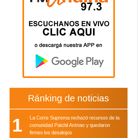
Ránking de noticias
1
La Corte Suprema rechazó recursos de la
comunidad Paichil Antriao y quedaron
firmes los desalojos