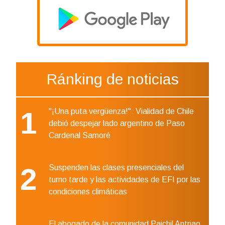
Ránking de noticias
1
"¡Una puta vergüenza!": Vialidad de Chile
debió despejar lado argentino de Paso
Cardenal Samoré
2
Suspenden las clases presenciales del
turno tarde y las actividades de EFI por las
condiciones climáticas
El abogado de la comunidad Paichil Antriao