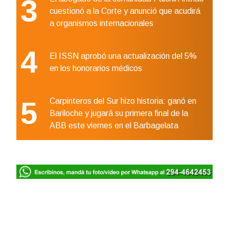
3
cuestionó a la Corte y anunció que acudirá
a organismos internacionales
4
El ISSN aprobó una actualización del 5%
en los honorarios médicos
5
Carpinteros del Sur hizo historia: ganó en
Bariloche y jugará su primera final de la
ABB este viernes en el Barbagelata