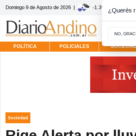
Domingo 9
de
Agosto
de 2026
|
-1.3ºc | Villa la Ang
¿Querés re
NO, GRAC
POLÍTICA
POLICIALES
SOCIEDA
Sociedad
Rige Alerta por llu