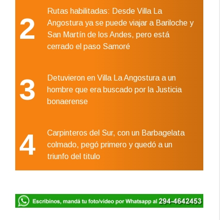
Rutas habilitadas: Desde Villa La
2
Angostura ya se puede viajar a Bariloche y
San Martín de los Andes, pero está
cerrado el paso Samoré
3
Detuvieron en Villa La Angostura a un
hombre que era buscado por la Justicia
bonaerense
4
Carpinteros del Sur, con un Barbagelata
colmado, pegó primero y quedó a un
triunfo del titulo