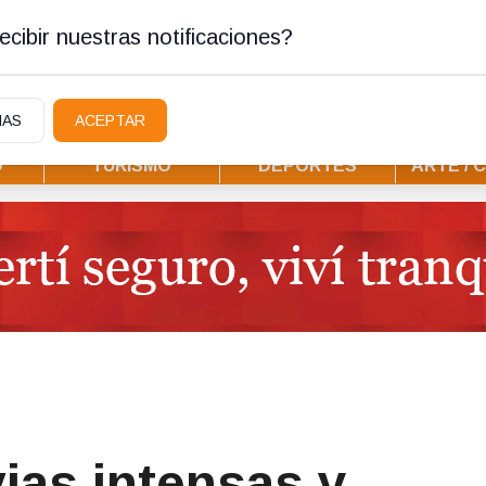
ostura
cibir nuestras notificaciones?
IAS
ACEPTAR
D
TURISMO
DEPORTES
ARTE / 
vias intensas y