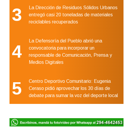
3
La Dirección de Residuos Sólidos Urbanos
entregó casi 20 toneladas de materiales
reciclables recuperados
La Defensoría del Pueblo abrió una
4
convocatoria para incorporar un
responsable de Comunicación, Prensa y
Medios Digitales
5
Centro Deportivo Comunitario: Eugenia
Ceraso pidió aprovechar los 30 días de
debate para sumar la voz del deporte local