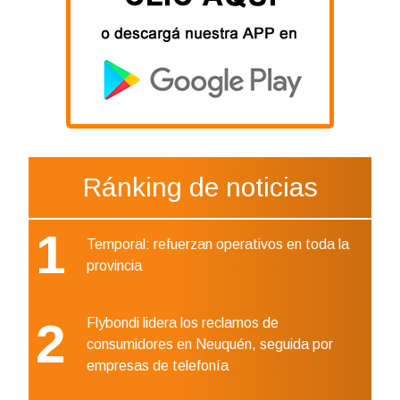
Ránking de noticias
1
Temporal: refuerzan operativos en toda la
provincia
2
Flybondi lidera los reclamos de
consumidores en Neuquén, seguida por
empresas de telefonía