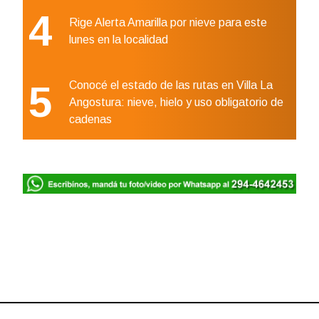
4
Rige Alerta Amarilla por nieve para este
lunes en la localidad
5
Conocé el estado de las rutas en Villa La
Angostura: nieve, hielo y uso obligatorio de
cadenas