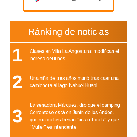
Ránking de noticias
1
Clases en Villa La Angostura: modifican el
ingreso del lunes
2
Una niña de tres años murió tras caer una
camioneta al lago Nahuel Huapi
La senadora Márquez, dijo que el camping
3
Correntoso está en Junín de los Andes,
que mapuches frenan “una rotonda” y que
"Müller" es intendente