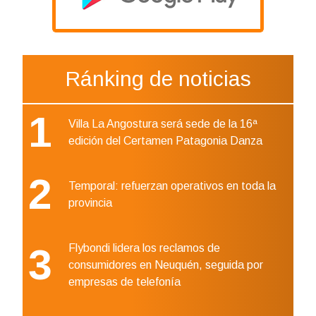
Ránking de noticias
1
Villa La Angostura será sede de la 16ª
edición del Certamen Patagonia Danza
2
Temporal: refuerzan operativos en toda la
provincia
3
Flybondi lidera los reclamos de
consumidores en Neuquén, seguida por
empresas de telefonía