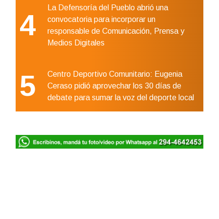
La Defensoría del Pueblo abrió una
4
convocatoria para incorporar un
responsable de Comunicación, Prensa y
Medios Digitales
5
Centro Deportivo Comunitario: Eugenia
Ceraso pidió aprovechar los 30 días de
debate para sumar la voz del deporte local