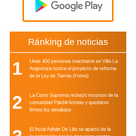
Ránking de noticias
1
Unas 400 personas marcharon en Villa La
Angostura contra el proyecto de reforma
de la Ley de Tierras (Fotos)
2
La Corte Suprema rechazó recursos de la
comunidad Paichil Antriao y quedaron
firmes los desalojos
El fiscal Adrián De Lillo se apartó de la