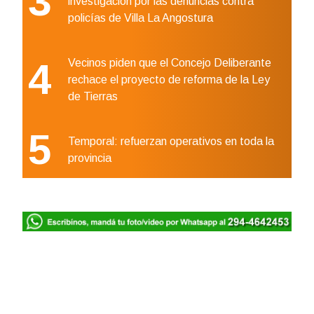
3
investigación por las denuncias contra
policías de Villa La Angostura
4
Vecinos piden que el Concejo Deliberante
rechace el proyecto de reforma de la Ley
de Tierras
5
Temporal: refuerzan operativos en toda la
provincia