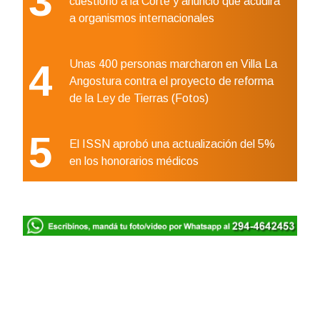
3
cuestionó a la Corte y anunció que acudirá
a organismos internacionales
4
Unas 400 personas marcharon en Villa La
Angostura contra el proyecto de reforma
de la Ley de Tierras (Fotos)
5
El ISSN aprobó una actualización del 5%
en los honorarios médicos