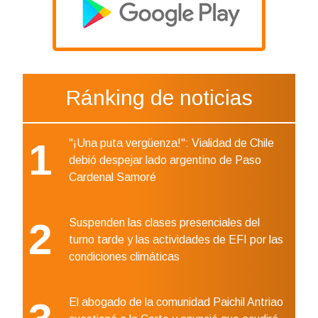
Ránking de noticias
1
"¡Una puta vergüenza!": Vialidad de Chile
debió despejar lado argentino de Paso
Cardenal Samoré
2
Suspenden las clases presenciales del
turno tarde y las actividades de EFI por las
condiciones climáticas
El abogado de la comunidad Paichil Antriao