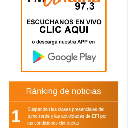
Ránking de noticias
1
Suspenden las clases presenciales del
turno tarde y las actividades de EFI por
las condiciones climáticas