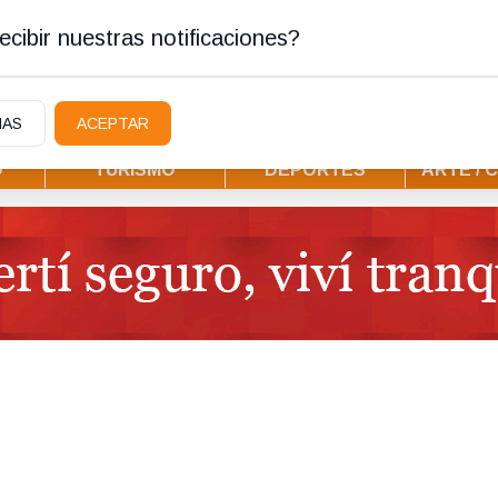
tura
cibir nuestras notificaciones?
IAS
ACEPTAR
D
TURISMO
DEPORTES
ARTE / 