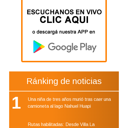
Ránking de noticias
1
Una niña de tres años murió tras caer una
camioneta al lago Nahuel Huapi
Rutas habilitadas: Desde Villa La