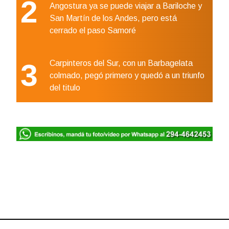
2
Angostura ya se puede viajar a Bariloche y
San Martín de los Andes, pero está
cerrado el paso Samoré
3
Carpinteros del Sur, con un Barbagelata
colmado, pegó primero y quedó a un triunfo
del titulo