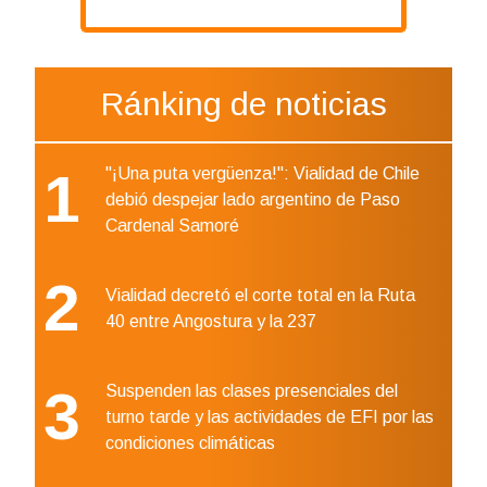
Ránking de noticias
1
"¡Una puta vergüenza!": Vialidad de Chile
debió despejar lado argentino de Paso
Cardenal Samoré
2
Vialidad decretó el corte total en la Ruta
40 entre Angostura y la 237
3
Suspenden las clases presenciales del
turno tarde y las actividades de EFI por las
condiciones climáticas