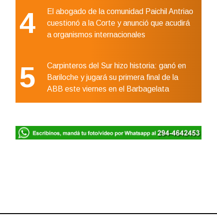
4
El abogado de la comunidad Paichil Antriao
cuestionó a la Corte y anunció que acudirá
a organismos internacionales
5
Carpinteros del Sur hizo historia: ganó en
Bariloche y jugará su primera final de la
ABB este viernes en el Barbagelata