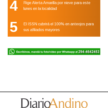
4
Rige Alerta Amarilla por nieve para este
lunes en la localidad
5
El ISSN cubrirá el 100% en anteojos para
sus afiliados mayores