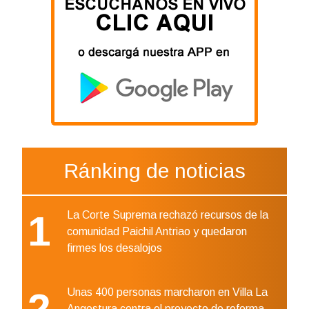
Ránking de noticias
1
La Corte Suprema rechazó recursos de la
comunidad Paichil Antriao y quedaron
firmes los desalojos
2
Unas 400 personas marcharon en Villa La
Angostura contra el proyecto de reforma