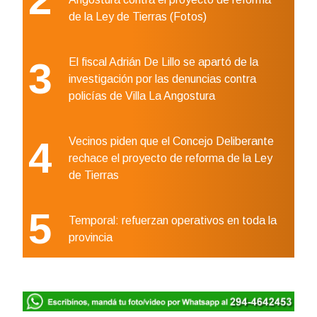
de la Ley de Tierras (Fotos)
3
El fiscal Adrián De Lillo se apartó de la
investigación por las denuncias contra
policías de Villa La Angostura
4
Vecinos piden que el Concejo Deliberante
rechace el proyecto de reforma de la Ley
de Tierras
5
Temporal: refuerzan operativos en toda la
provincia