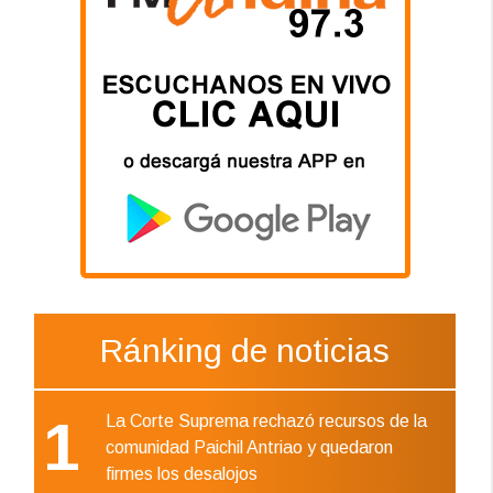
Ránking de noticias
1
La Corte Suprema rechazó recursos de la
comunidad Paichil Antriao y quedaron
firmes los desalojos