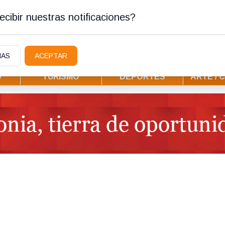
ura
cibir nuestras notificaciones?
IAS
ACEPTAR
D
TURISMO
DEPORTES
ARTE / 