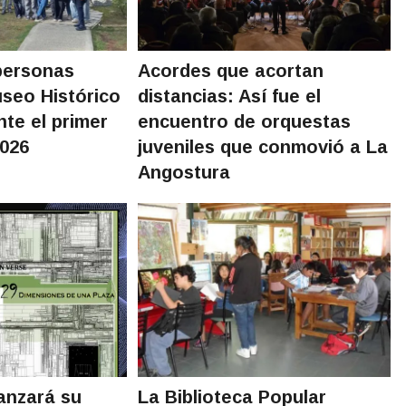
personas
Acordes que acortan
useo Histórico
distancias: Así fue el
nte el primer
encuentro de orquestas
2026
juveniles que conmovió a La
Angostura
nzará su
La Biblioteca Popular