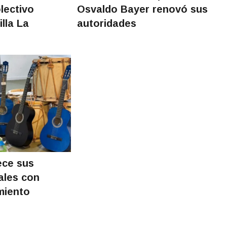
olectivo
Osvaldo Bayer renovó sus
illa La
autoridades
ece sus
rales con
miento