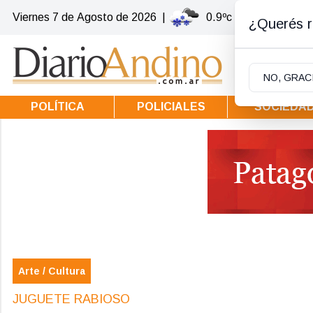
Viernes 7
de
Agosto
de 2026
|
0.9ºc | Villa la Angost
¿Querés re
NO, GRAC
POLÍTICA
POLICIALES
SOCIEDA
Arte / Cultura
JUGUETE RABIOSO