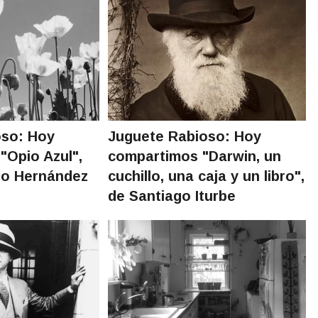
oso: Hoy
Juguete Rabioso: Hoy
"Opio Azul",
compartimos "Darwin, un
io Hernández
cuchillo, una caja y un libro",
de Santiago Iturbe