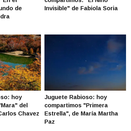
mundo de
Invisible" de Fabiola Soria
ndra
oso: hoy
Juguete Rabioso: hoy
Mara" del
compartimos "Primera
 Carlos Chavez
Estrella", de María Martha
Paz