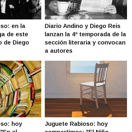
so: en la
Diario Andino y Diego Reis
ga de este
lanzan la 4ª temporada de la
o de Diego
sección literaria y convocan
a autores
oso: hoy
Juguete Rabioso: hoy
"En el
compartimos: "El Niño