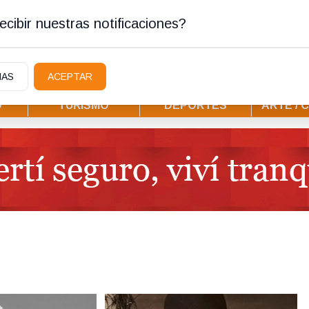
tura
cibir nuestras notificaciones?
IAS
ACEPTAR
D
TURISMO
DEPORTES
ARTE / 