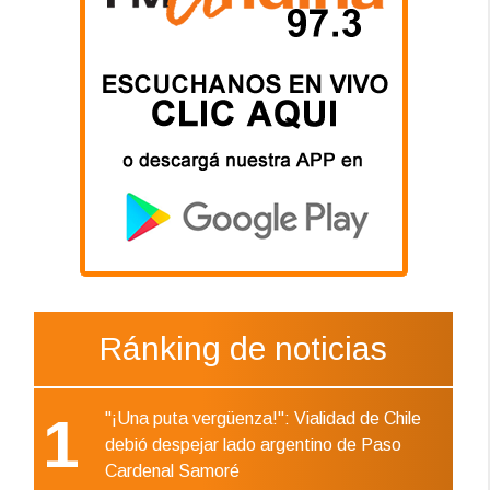
Ránking de noticias
1
"¡Una puta vergüenza!": Vialidad de Chile
debió despejar lado argentino de Paso
Cardenal Samoré