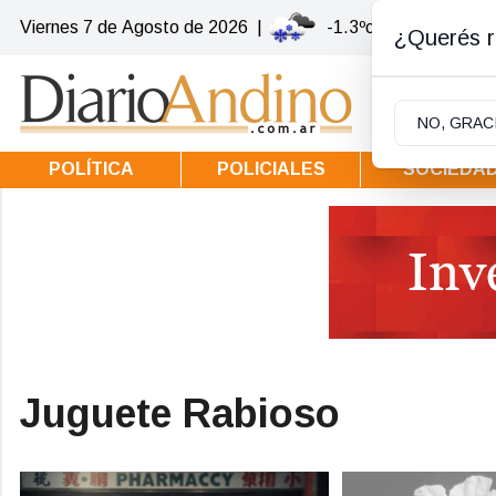
Viernes 7
de
Agosto
de 2026
|
-1.3ºc | Villa la Angos
¿Querés re
NO, GRAC
POLÍTICA
POLICIALES
SOCIEDA
Juguete Rabioso