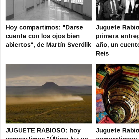
Hoy compartimos: "Darse
Juguete Rabio
cuenta con los ojos bien
primera entre
abiertos", de Martín Sverdlik
año, un cuent
Reis
JUGUETE RABIOSO: hoy
Juguete Rabi
compartimos "Última luz en
compartimos: 