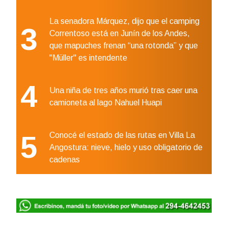
La senadora Márquez, dijo que el camping
3
Correntoso está en Junín de los Andes,
que mapuches frenan “una rotonda” y que
"Müller" es intendente
4
Una niña de tres años murió tras caer una
camioneta al lago Nahuel Huapi
5
Conocé el estado de las rutas en Villa La
Angostura: nieve, hielo y uso obligatorio de
cadenas