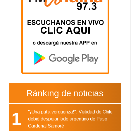
Ránking de noticias
1
"¡Una puta vergüenza!": Vialidad de Chile
debió despejar lado argentino de Paso
Cardenal Samoré