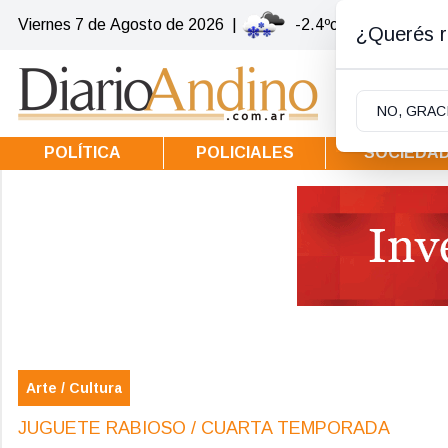
Viernes 7
de
Agosto
de 2026
|
-2.4ºc | Villa la Angos
¿Querés re
NO, GRAC
POLÍTICA
POLICIALES
SOCIEDA
Arte / Cultura
JUGUETE RABIOSO / CUARTA TEMPORADA