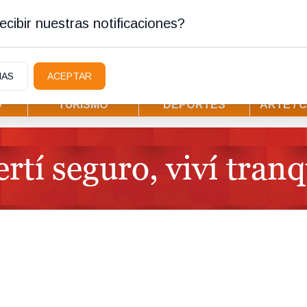
tura
cibir nuestras notificaciones?
IAS
ACEPTAR
D
TURISMO
DEPORTES
ARTE / 