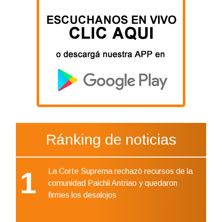
Ránking de noticias
1
La Corte Suprema rechazó recursos de la
comunidad Paichil Antriao y quedaron
firmes los desalojos