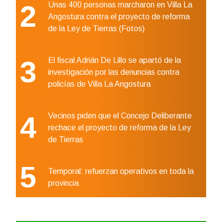
2
Unas 400 personas marcharon en Villa La
Angostura contra el proyecto de reforma
de la Ley de Tierras (Fotos)
3
El fiscal Adrián De Lillo se apartó de la
investigación por las denuncias contra
policías de Villa La Angostura
4
Vecinos piden que el Concejo Deliberante
rechace el proyecto de reforma de la Ley
de Tierras
5
Temporal: refuerzan operativos en toda la
provincia