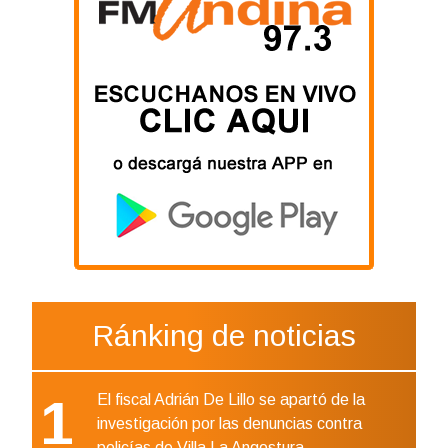
Ránking de noticias
1
El fiscal Adrián De Lillo se apartó de la
investigación por las denuncias contra
policías de Villa La Angostura