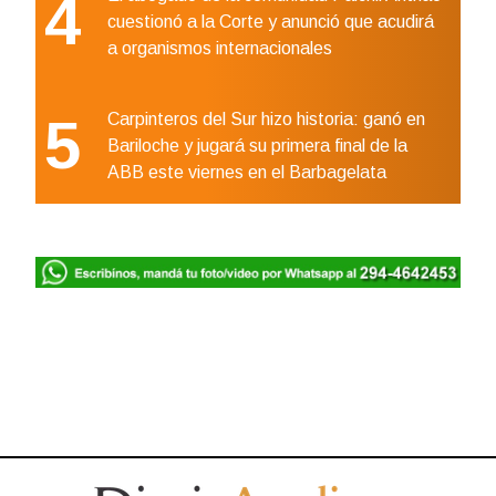
4
cuestionó a la Corte y anunció que acudirá
a organismos internacionales
5
Carpinteros del Sur hizo historia: ganó en
Bariloche y jugará su primera final de la
ABB este viernes en el Barbagelata