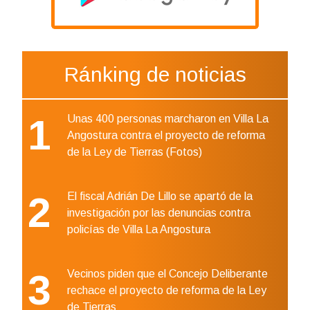
Ránking de noticias
1
Unas 400 personas marcharon en Villa La
Angostura contra el proyecto de reforma
de la Ley de Tierras (Fotos)
2
El fiscal Adrián De Lillo se apartó de la
investigación por las denuncias contra
policías de Villa La Angostura
3
Vecinos piden que el Concejo Deliberante
rechace el proyecto de reforma de la Ley
de Tierras