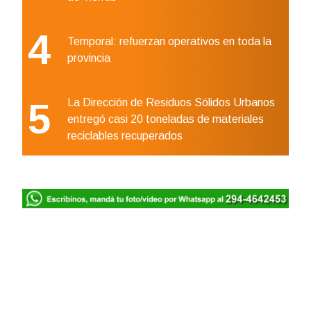
4
Temporal: refuerzan operativos en toda la
provincia
5
La Dirección de Residuos Sólidos Urbanos
entregó casi 20 toneladas de materiales
reciclables recuperados