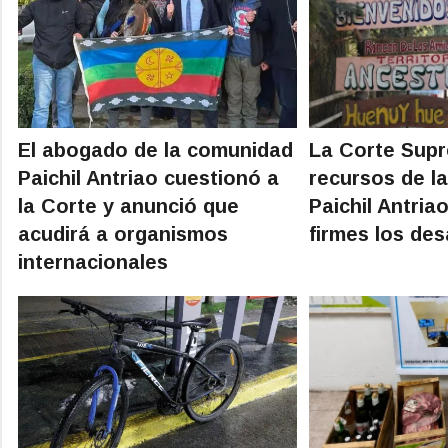
El abogado de la comunidad
La Corte Sup
Paichil Antriao cuestionó a
recursos de l
la Corte y anunció que
Paichil Antria
acudirá a organismos
firmes los des
internacionales