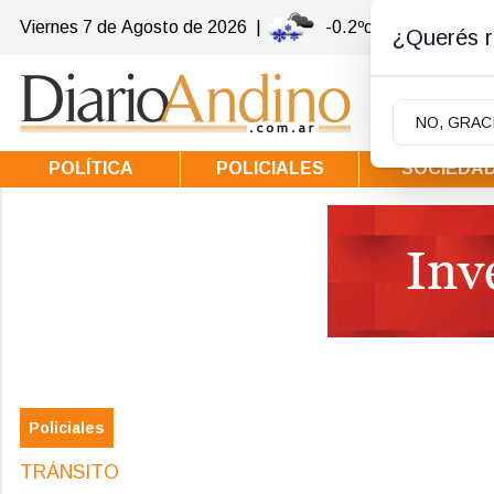
Viernes 7
de
Agosto
de 2026
|
-0.2ºc | Villa la Angos
¿Querés re
NO, GRAC
POLÍTICA
POLICIALES
SOCIEDA
Policiales
TRÁNSITO