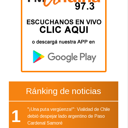
Ránking de noticias
1
"¡Una puta vergüenza!": Vialidad de Chile
debió despejar lado argentino de Paso
Cardenal Samoré