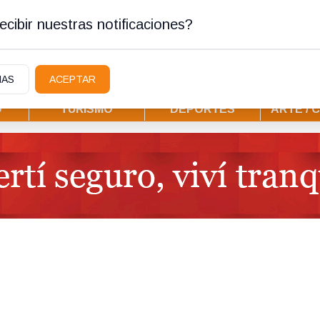
tura
cibir nuestras notificaciones?
IAS
ACEPTAR
D
TURISMO
DEPORTES
ARTE / 