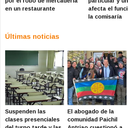
por el robo de mercadería
particular y un
en un restaurante
afecta el fun
la comisaría
Últimas noticias
Suspenden las
El abogado de la
clases presenciales
comunidad Paichil
del turno tarde y las
Antriao cuestionó a