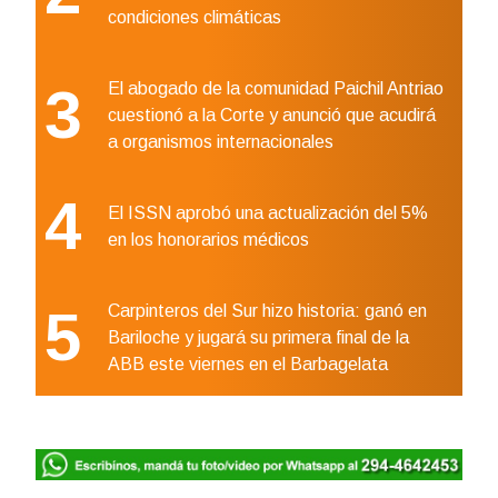
condiciones climáticas
3
El abogado de la comunidad Paichil Antriao
cuestionó a la Corte y anunció que acudirá
a organismos internacionales
4
El ISSN aprobó una actualización del 5%
en los honorarios médicos
5
Carpinteros del Sur hizo historia: ganó en
Bariloche y jugará su primera final de la
ABB este viernes en el Barbagelata