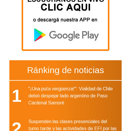
Ránking de noticias
1
"¡Una puta vergüenza!": Vialidad de Chile
debió despejar lado argentino de Paso
Cardenal Samoré
2
Suspenden las clases presenciales del
turno tarde y las actividades de EFI por las