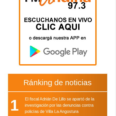
Ránking de noticias
1
El fiscal Adrián De Lillo se apartó de la
investigación por las denuncias contra
policías de Villa La Angostura