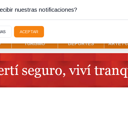
ura
cibir nuestras notificaciones?
IAS
ACEPTAR
D
TURISMO
DEPORTES
ARTE / 