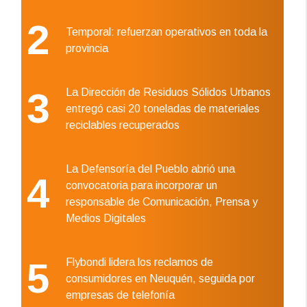
2
Temporal: refuerzan operativos en toda la
provincia
3
La Dirección de Residuos Sólidos Urbanos
entregó casi 20 toneladas de materiales
reciclables recuperados
La Defensoría del Pueblo abrió una
4
convocatoria para incorporar un
responsable de Comunicación, Prensa y
Medios Digitales
5
Flybondi lidera los reclamos de
consumidores en Neuquén, seguida por
empresas de telefonía