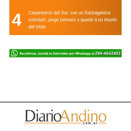
4
Carpinteros del Sur, con un Barbagelata
colmado, pegó primero y quedó a un triunfo
del titulo