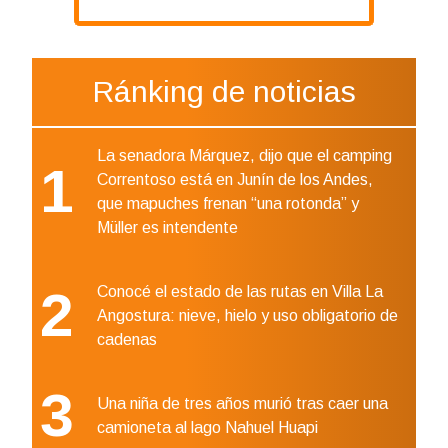
Ránking de noticias
La senadora Márquez, dijo que el camping
1
Correntoso está en Junín de los Andes,
que mapuches frenan “una rotonda” y
Müller es intendente
2
Conocé el estado de las rutas en Villa La
Angostura: nieve, hielo y uso obligatorio de
cadenas
3
Una niña de tres años murió tras caer una
camioneta al lago Nahuel Huapi