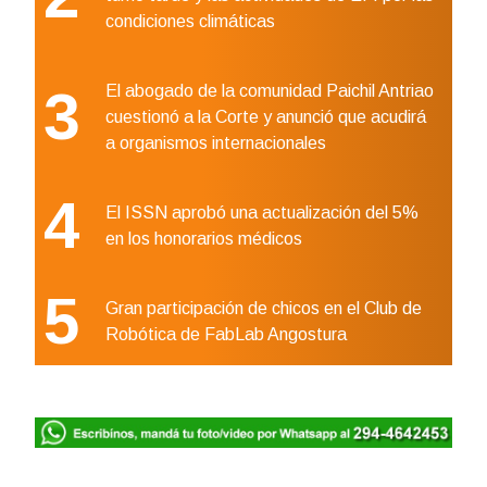
condiciones climáticas
3
El abogado de la comunidad Paichil Antriao
cuestionó a la Corte y anunció que acudirá
a organismos internacionales
4
El ISSN aprobó una actualización del 5%
en los honorarios médicos
5
Gran participación de chicos en el Club de
Robótica de FabLab Angostura