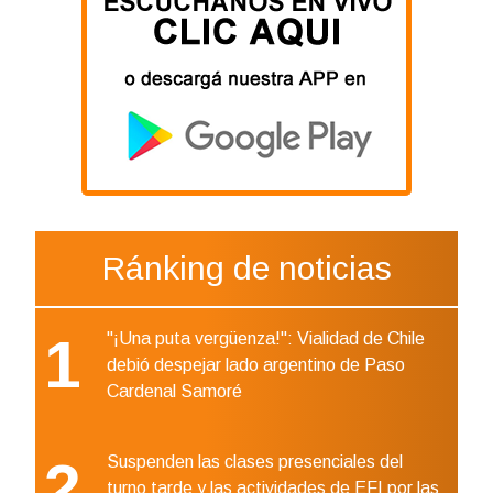
Ránking de noticias
1
"¡Una puta vergüenza!": Vialidad de Chile
debió despejar lado argentino de Paso
Cardenal Samoré
2
Suspenden las clases presenciales del
turno tarde y las actividades de EFI por las