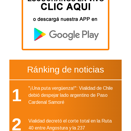
Ránking de noticias
1
"¡Una puta vergüenza!": Vialidad de Chile
debió despejar lado argentino de Paso
Cardenal Samoré
2
Vialidad decretó el corte total en la Ruta
40 entre Angostura y la 237