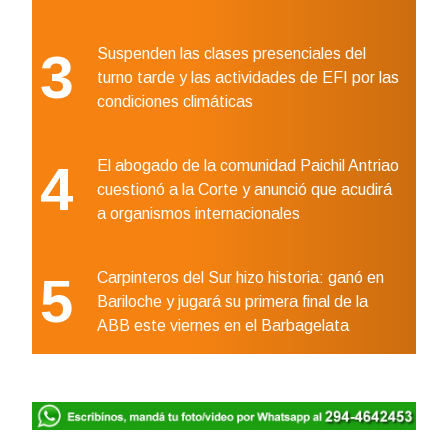
3
Suspenden las clases presenciales del
turno tarde y las actividades de EFI por las
condiciones climáticas
4
El abogado de la comunidad Paichil Antriao
cuestionó a la Corte y anunció que acudirá
a organismos internacionales
5
Carpinteros del Sur hizo historia: ganó en
Bariloche y jugará su primera final de la
ABB este viernes en el Barbagelata