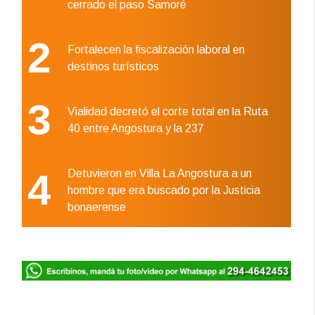
cerrado el paso Samoré
2
Fortalecen la fiscalización laboral en
destinos turísticos
3
Vialidad decretó el corte total en la Ruta
40 entre Angostura y la 237
4
Detuvieron en Villa La Angostura a un
hombre que era buscado por la Justicia
bonaerense