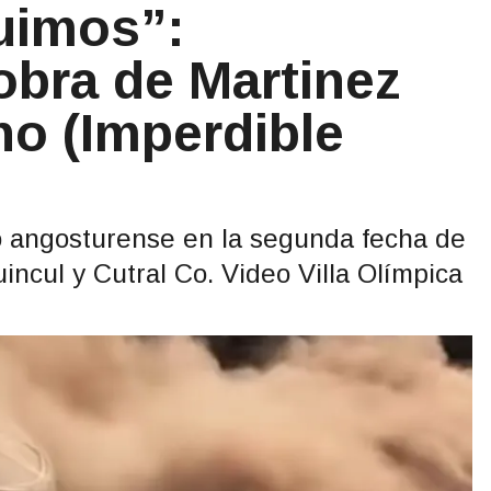
guimos”:
obra de Martinez
no (Imperdible
oto angosturense en la segunda fecha de
incul y Cutral Co. Video Villa Olímpica