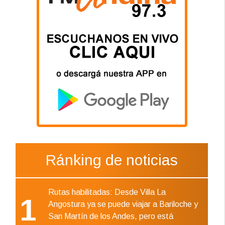
Ránking de noticias
Rutas habilitadas: Desde Villa La
1
Angostura ya se puede viajar a Bariloche y
San Martín de los Andes, pero está