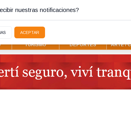
stura
cibir nuestras notificaciones?
IAS
ACEPTAR
D
TURISMO
DEPORTES
ARTE / 