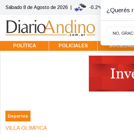
Sábado 8
de
Agosto
de 2026
|
-0.2ºc | Villa la Ango
¿Querés re
NO, GRAC
POLÍTICA
POLICIALES
SOCIEDA
Deportes
VILLA OLÍMPICA