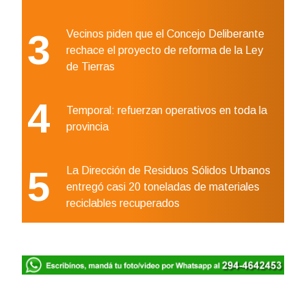
3
Vecinos piden que el Concejo Deliberante
rechace el proyecto de reforma de la Ley
de Tierras
4
Temporal: refuerzan operativos en toda la
provincia
5
La Dirección de Residuos Sólidos Urbanos
entregó casi 20 toneladas de materiales
reciclables recuperados