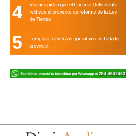
4
Vecinos piden que el Concejo Deliberante
rechace el proyecto de reforma de la Ley
de Tierras
5
Temporal: refuerzan operativos en toda la
provincia