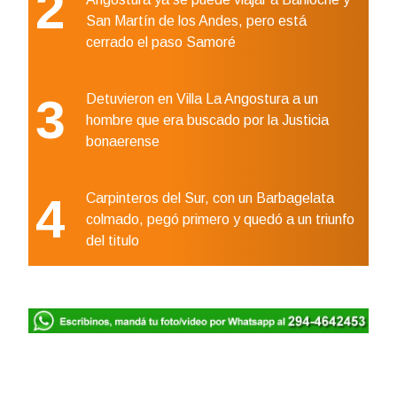
2
San Martín de los Andes, pero está
cerrado el paso Samoré
3
Detuvieron en Villa La Angostura a un
hombre que era buscado por la Justicia
bonaerense
4
Carpinteros del Sur, con un Barbagelata
colmado, pegó primero y quedó a un triunfo
del titulo