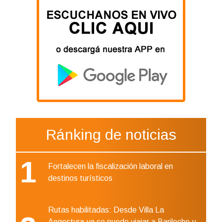
Ránking de noticias
1
Fortalecen la fiscalización laboral en
destinos turísticos
Rutas habilitadas: Desde Villa La
Angostura ya se puede viajar a Bariloche y