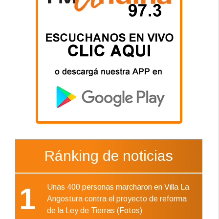
Ránking de noticias
1
Unas 400 personas marcharon en Villa La
Angostura contra el proyecto de reforma
de la Ley de Tierras (Fotos)