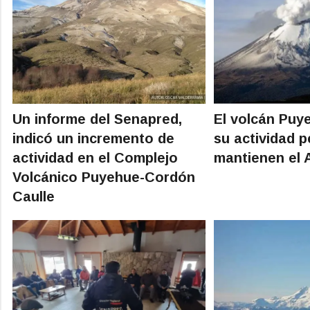
Un informe del Senapred,
El volcán Puy
indicó un incremento de
su actividad p
actividad en el Complejo
mantienen el A
Volcánico Puyehue-Cordón
Caulle