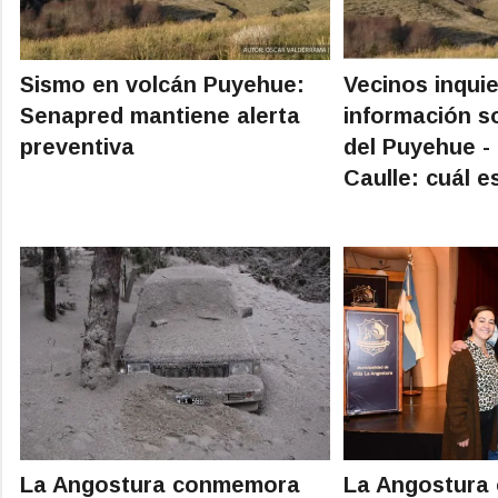
Sismo en volcán Puyehue:
Vecinos inqui
Senapred mantiene alerta
información s
preventiva
del Puyehue -
Caulle: cuál e
La Angostura conmemora
La Angostura 