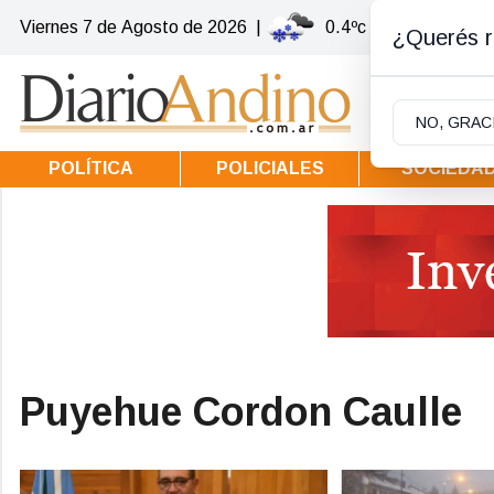
Viernes 7
de
Agosto
de 2026
|
0.4ºc | Villa la Angost
¿Querés re
NO, GRAC
POLÍTICA
POLICIALES
SOCIEDA
Puyehue Cordon Caulle