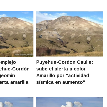
omplejo
Puyehue-Cordon Caulle:
yehue-Cordón
sube el alerta a color
geomin
Amarillo por "actividad
erta amarilla
sísmica en aumento"