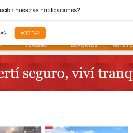
ura
cibir nuestras notificaciones?
IAS
ACEPTAR
D
TURISMO
DEPORTES
ARTE / 