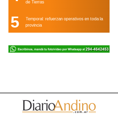
de Tierras
5
Temporal: refuerzan operativos en toda la
provincia