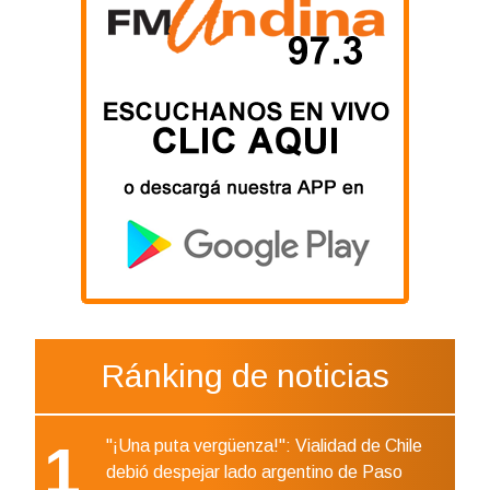
Ránking de noticias
1
"¡Una puta vergüenza!": Vialidad de Chile
debió despejar lado argentino de Paso