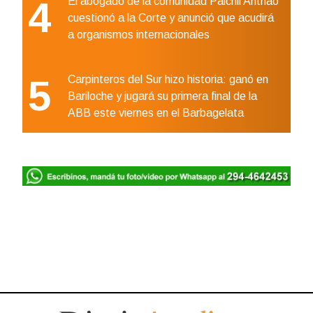
4
El abogado de la comunidad Paichil Antriao
cuestionó a la Corte y anunció que acudirá
a organismos internacionales
5
Carpinteros del Sur hizo historia: ganó en
Bariloche y jugará su primera final de la
ABB este viernes en el Barbagelata