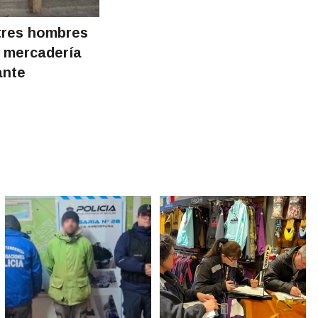
tres hombres
e mercadería
ante