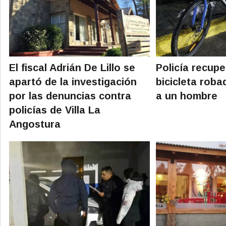
El fiscal Adrián De Lillo se
Policía recup
apartó de la investigación
bicicleta rob
por las denuncias contra
a un hombre
policías de Villa La
Angostura