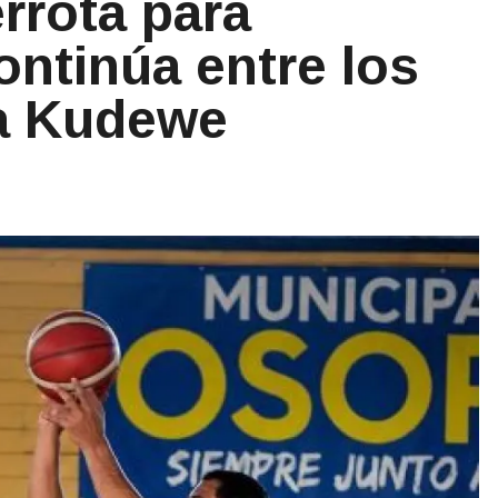
rrota para
ontinúa entre los
la Kudewe