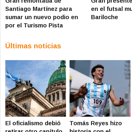
Gran remontada de
Gran presente
Santiago Martínez para
en el futsal m
sumar un nuevo podio en
Bariloche
por el Turismo Pista
Últimas noticias
El oficialismo debió
Tomás Reyes hizo
retirar otro capítulo
historia con el