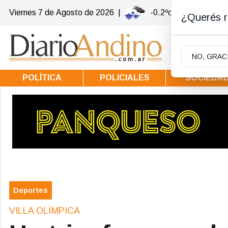
Viernes 7
de
Agosto
de 2026
|
-0.2ºc | Villa la Angos
¿Querés re
NO, GRAC
POLÍTICA
POLICIALES
SOCIEDA
Deportes
VILLA OLÍMPICA