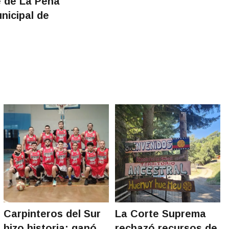
 de La Peña
unicipal de
Carpinteros del Sur
La Corte Suprema
hizo historia: ganó
rechazó recursos de