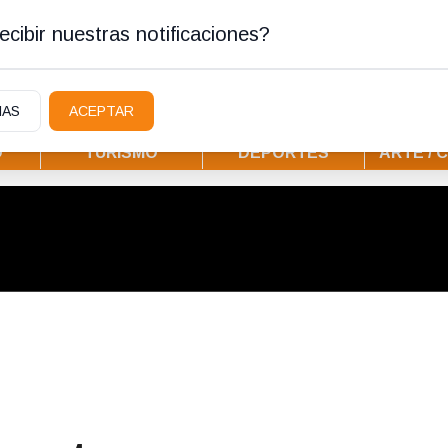
tura
cibir nuestras notificaciones?
IAS
ACEPTAR
D
TURISMO
DEPORTES
ARTE / 