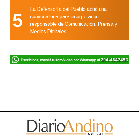
La Defensoría del Pueblo abrió una
5
convocatoria para incorporar un
responsable de Comunicación, Prensa y
Medios Digitales