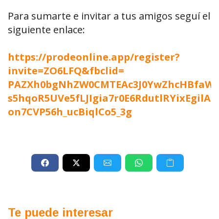
Para sumarte e invitar a tus amigos seguí el
siguiente enlace:
https://prodeonline.app/register?
invite=ZO6LFQ&fbclid=
PAZXh0bgNhZW0CMTEAc3J0YwZhcHBfa
s5hqoR5UVe5fLJIgia7r0E6RdutlRYixEgil
on7CVP56h_ucBiqlCo5_3g
Te puede interesar