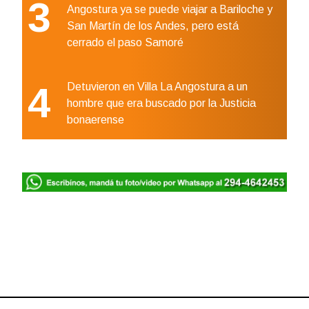
3
Angostura ya se puede viajar a Bariloche y
San Martín de los Andes, pero está
cerrado el paso Samoré
4
Detuvieron en Villa La Angostura a un
hombre que era buscado por la Justicia
bonaerense