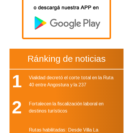
Ránking de noticias
1
Vialidad decretó el corte total en la Ruta
40 entre Angostura y la 237
2
Fortalecen la fiscalización laboral en
destinos turísticos
Rutas habilitadas: Desde Villa La