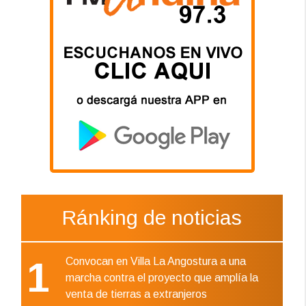
Ránking de noticias
1
Convocan en Villa La Angostura a una
marcha contra el proyecto que amplía la
venta de tierras a extranjeros