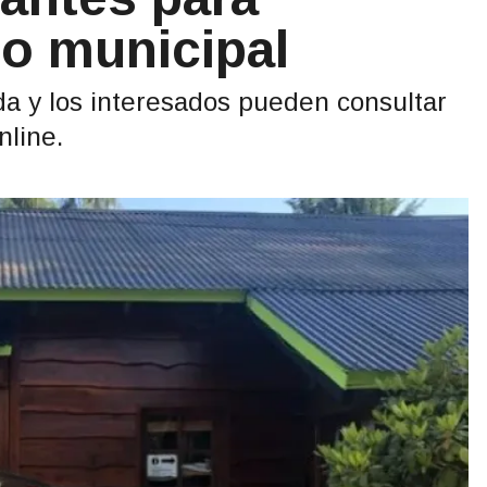
co municipal
ada y los interesados pueden consultar
nline.