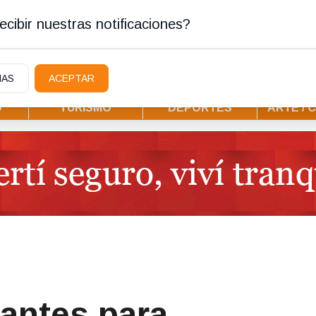
tura
cibir nuestras notificaciones?
IAS
ACEPTAR
D
TURISMO
DEPORTES
ARTE / 
antes para