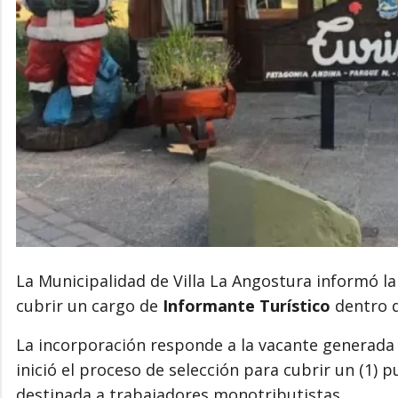
La Municipalidad de Villa La Angostura informó l
cubrir un cargo de
Informante Turístico
dentro d
La incorporación responde a la vacante generada 
inició el proceso de selección para cubrir un (1)
destinada a trabajadores monotributistas.