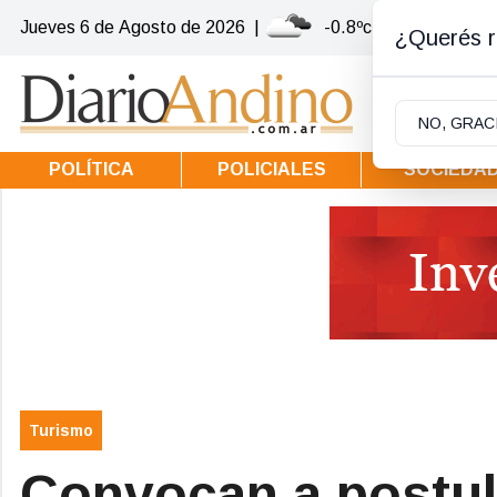
Jueves 6
de
Agosto
de 2026
|
-0.8ºc | Villa la Angos
¿Querés re
NO, GRAC
POLÍTICA
POLICIALES
SOCIEDA
Turismo
Convocan a postul