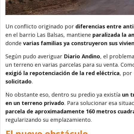
Un conflicto originado por
diferencias entre ant
en el barrio Las Balsas, mantiene
paralizada la am
donde
varias familias ya construyeron sus vivie
Según pudo averiguar
Diario Andino
, el problem
un terreno en varias parcelas para su venta. Como
exigió la repotenciación de la red eléctrica
, por
solicitado
.
No obstante eso, dentro su predio ya existía
un t
en un terreno privado
. Para solucionar esa situa
parcela de aproximadamente 160 metros cuadr
regularizando su emplazamiento.
El nuevo obstáculo