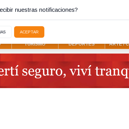
tura
cibir nuestras notificaciones?
IAS
ACEPTAR
D
TURISMO
DEPORTES
ARTE / 