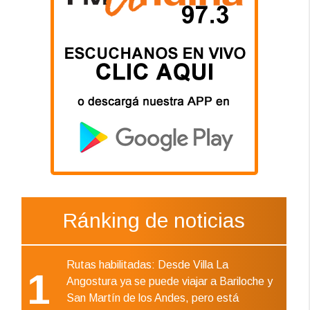
Ránking de noticias
Rutas habilitadas: Desde Villa La
1
Angostura ya se puede viajar a Bariloche y
San Martín de los Andes, pero está