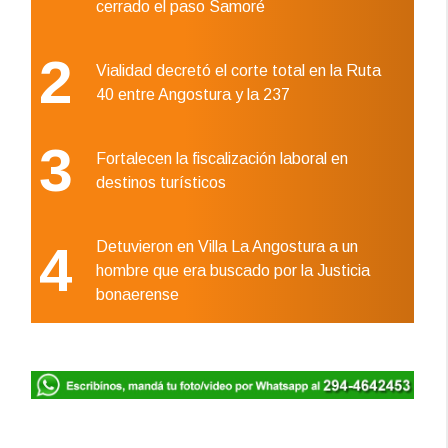
cerrado el paso Samoré
2
Vialidad decretó el corte total en la Ruta
40 entre Angostura y la 237
3
Fortalecen la fiscalización laboral en
destinos turísticos
4
Detuvieron en Villa La Angostura a un
hombre que era buscado por la Justicia
bonaerense