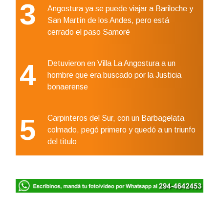
3
Angostura ya se puede viajar a Bariloche y
San Martín de los Andes, pero está
cerrado el paso Samoré
4
Detuvieron en Villa La Angostura a un
hombre que era buscado por la Justicia
bonaerense
5
Carpinteros del Sur, con un Barbagelata
colmado, pegó primero y quedó a un triunfo
del titulo