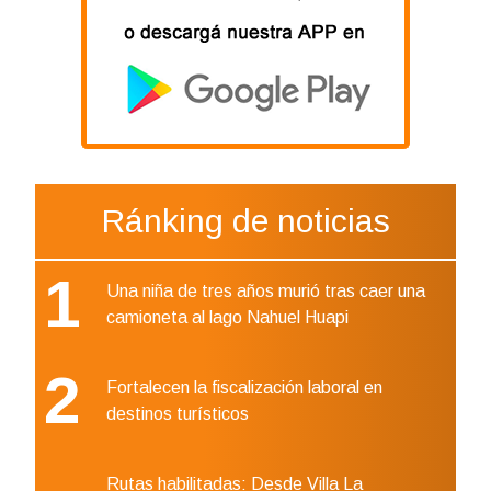
Ránking de noticias
1
Una niña de tres años murió tras caer una
camioneta al lago Nahuel Huapi
2
Fortalecen la fiscalización laboral en
destinos turísticos
Rutas habilitadas: Desde Villa La